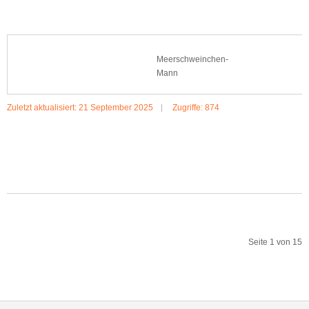
Meerschweinchen-
Mann
Zuletzt aktualisiert: 21 September 2025
Zugriffe: 874
MEHR:MEERSCHWEINCHEN-MANN
Seite 1 von 15
Start
Zurück
1
2
3
4
5
6
7
8
9
10
Weiter
Ende