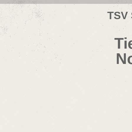
TSV 
Ti
No