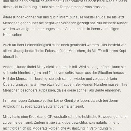
und diese dann ordentlich anrempelt. Hier braucht es noch klare Regeln, dass
dies nicht in Ordnung ist und sie ihr Temperament etwas drosselt.
Ältere Kinder können wir uns gut in ihrem Zuhause vorstellen, da sie bis jetzt
Menschen gegenüber nie negatives Verhalten gezeigt hat. Nur kleinere Kinder
würden wir aufgrund ihrer ungestümen Art eher nicht in ihrem zukünftigen
Heim sehen.
Auch an ihrer Leinenführigkeit muss noch gearbeitet werden. Hier besteht vor
allem Übungsbedarf beim Fokus auf den Menschen, da MILEY mit ihrem Kopf
überall ist.
Andere Hunde findet Miley nicht sonderlich toll. Wird sie angepöbelt, kann sie
sich sehr hineinsteigern und findet von selbst kaum aus der Situation heraus.
Hilft der Mensch ihr, beruhigt sie sich schnell wieder und zeigt auch kein
Übersprungsverhalten, wie etwa Schnappen. Bei kleinen Hunden müssen Ihre
Menschen besonders aufpassen, da sie diese schnell als Beute einordnet.
In ihrem neuen Zuhause sollten keine Kleintiere leben, da sich bei deren
Anblick ihr ausgeprägtes Beutefangverhalten zeigt.
Miley hatte eine Kreuzband OP, weshalb schnelle hektische Bewegungen eher
zu vermeiden sind. Zudem ist sie stark übergewichtig, was natürlich hierfür
nicht förderlich ist. Moderate körperliche Auslastung in Verbindung mit