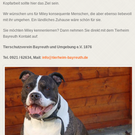
Kopfarbeit sollte hier das Ziel sein.
Wir wünschen uns für Miley konsequente Menschen, die aber ebenso liebevoll
mit ihr umgehen. Ein ländliches Zuhause wäre schön für sie.
Sie möchten Miley kennenlernen? Dann nehmen Sie direkt mit dem Tierheim
Bayreuth Kontakt auf:
Tierschutzverein Bayreuth und Umgebung e.V. 1876
Tel. 0921 / 62634, Mail:
info@tierheim-bayreuth.de