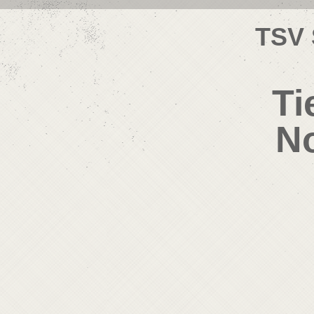
TSV 
Ti
No