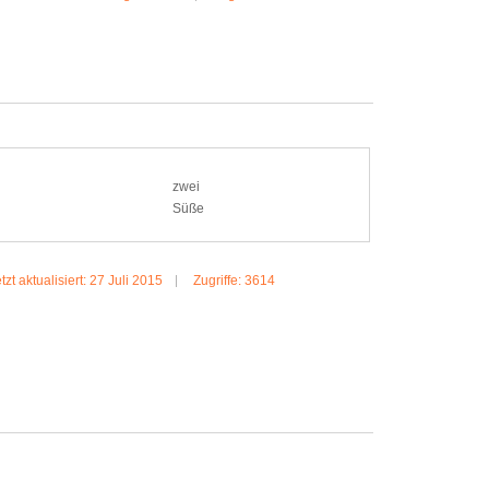
MEHR...: TIM & CO
zwei
Süße
tzt aktualisiert: 27 Juli 2015
Zugriffe: 3614
MEHR...:SUESSE