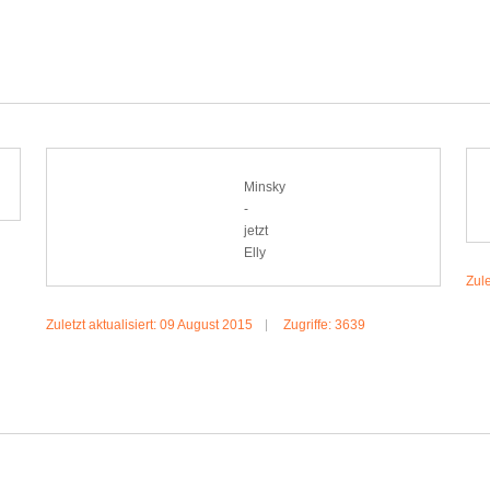
MEHR...: FOSSI
Minsky
-
jetzt
Elly
Zule
Zuletzt aktualisiert: 09 August 2015
Zugriffe: 3639
MEHR...: MINSKY