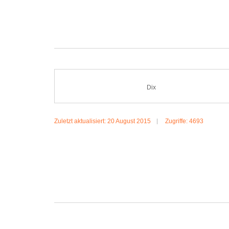
MEHR: FRIDA
Dix
Zuletzt aktualisiert: 20 August 2015
Zugriffe: 4693
MEHR...: DIX