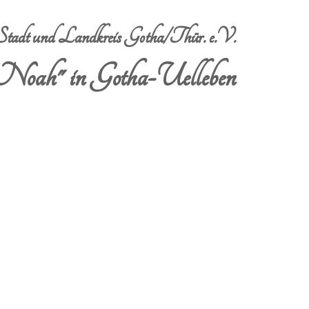
dt und Landkreis Gotha/Thür. e.V.
Noah" in Gotha-Uelleben