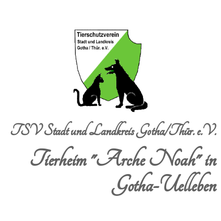
TSV Stadt und Landkreis Gotha/Thür. e.V.
Tierheim "Arche Noah" in
Gotha-Uelleben