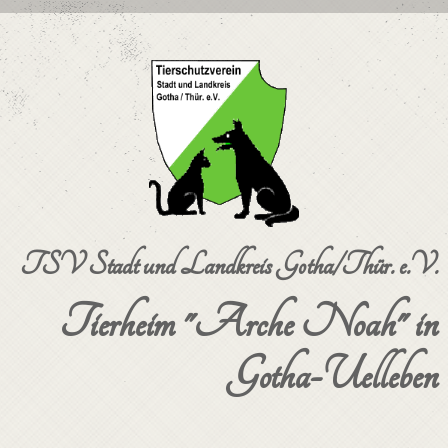
TSV Stadt und Landkreis Gotha/Thür. e.V.
Tierheim "Arche Noah" in
Gotha-Uelleben