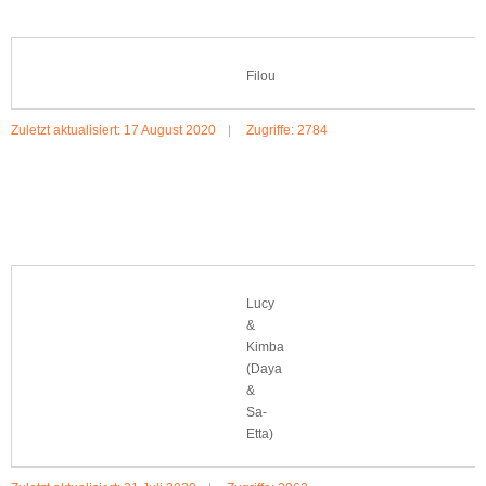
Filou
Zuletzt aktualisiert: 17 August 2020
Zugriffe: 2784
MEHR:FILOU
Lucy
&
Kimba
(Daya
&
Sa-
Etta)