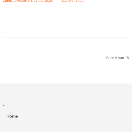
Zuletzt aktualisiert: 21 Juli 2020
Zugriffe: 2962
MEHR:LUCY & KIMBA
Seite 6 von 15
Start
Zurück
1
2
3
4
5
6
7
8
9
10
Weiter
Ende
Home