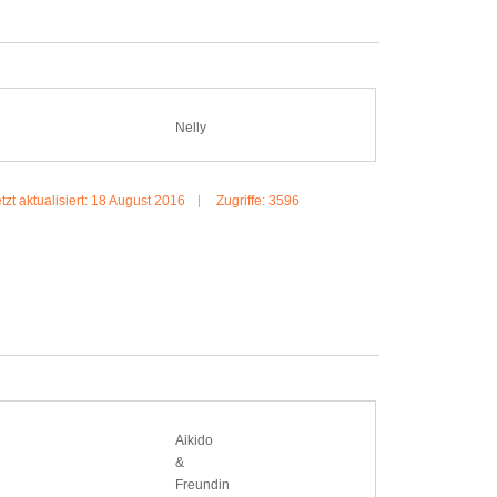
Nelly
tzt aktualisiert: 18 August 2016
Zugriffe: 3596
MEHR:NELLY
Aikido
&
Freundin