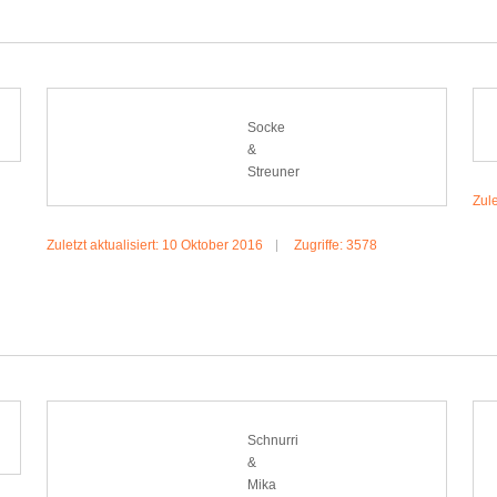
Socke
&
Streuner
Zule
Zuletzt aktualisiert: 10 Oktober 2016
Zugriffe: 3578
MEHR:SOCKE & STREUNER
Schnurri
&
Mika