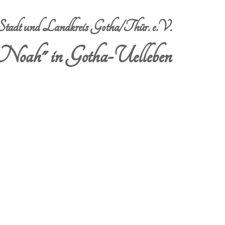
dt und Landkreis Gotha/Thür. e.V.
Noah" in Gotha-Uelleben