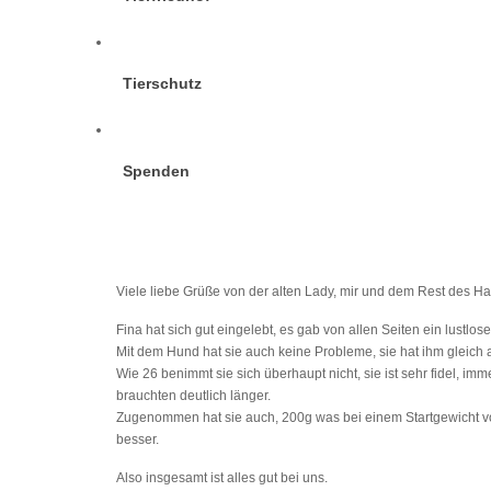
Tierschutz
Spenden
Viele liebe Grüße von der alten Lady, mir und dem Rest des Ha
Fina hat sich gut eingelebt, es gab von allen Seiten ein lustlo
Mit dem Hund hat sie auch keine Probleme, sie hat ihm gleich a
Wie 26 benimmt sie sich überhaupt nicht, sie ist sehr fidel, im
brauchten deutlich länger.
Zugenommen hat sie auch, 200g was bei einem Startgewicht von 1,
besser.
Also insgesamt ist alles gut bei uns.