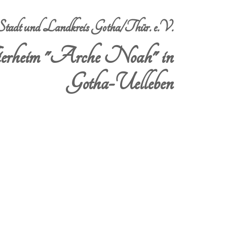
dt und Landkreis Gotha/Thür. e.V.
erheim "Arche Noah" in
Gotha-Uelleben