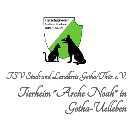
TSV Stadt und Landkreis Gotha/Thür. e.V.
Tierheim "Arche Noah" in
Gotha-Uelleben