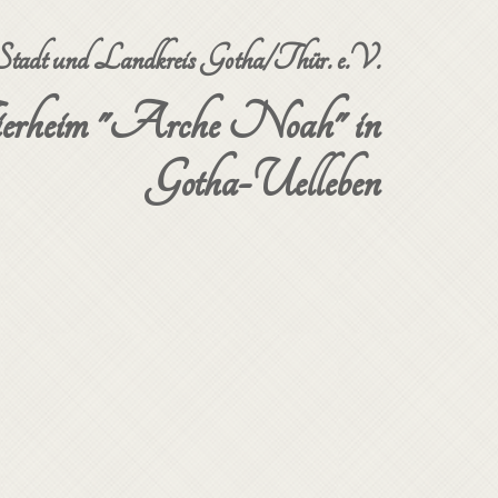
dt und Landkreis Gotha/Thür. e.V.
erheim "Arche Noah" in
Gotha-Uelleben