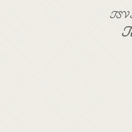
TSV Sta
Ti