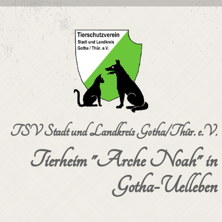
TSV Stadt und Landkreis Gotha/Thür. e.V.
Tierheim "Arche Noah" in
Gotha-Uelleben