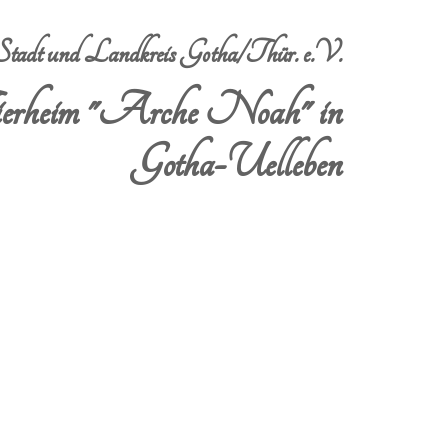
dt und Landkreis Gotha/Thür. e.V.
erheim "Arche Noah" in
Gotha-Uelleben