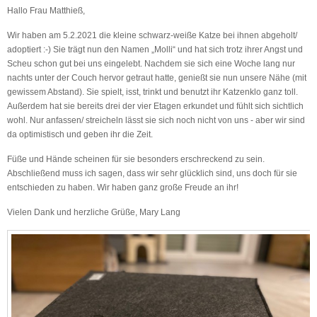
Hallo Frau Matthieß,
Wir haben am 5.2.2021 die kleine schwarz-weiße Katze bei ihnen abgeholt/
adoptiert :-) Sie trägt nun den Namen „Molli“ und hat sich trotz ihrer Angst und
Scheu schon gut bei uns eingelebt. Nachdem sie sich eine Woche lang nur
nachts unter der Couch hervor getraut hatte, genießt sie nun unsere Nähe (mit
gewissem Abstand). Sie spielt, isst, trinkt und benutzt ihr Katzenklo ganz toll.
Außerdem hat sie bereits drei der vier Etagen erkundet und fühlt sich sichtlich
wohl. Nur anfassen/ streicheln lässt sie sich noch nicht von uns - aber wir sind
da optimistisch und geben ihr die Zeit.
Füße und Hände scheinen für sie besonders erschreckend zu sein.
Abschließend muss ich sagen, dass wir sehr glücklich sind, uns doch für sie
entschieden zu haben. Wir haben ganz große Freude an ihr!
Vielen Dank und herzliche Grüße, Mary Lang