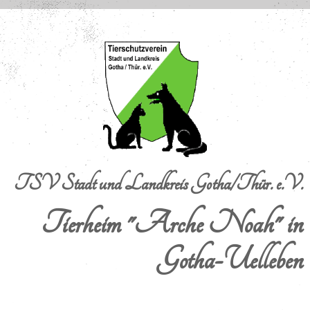
TSV Stadt und Landkreis Gotha/Thür. e.V.
Tierheim "Arche Noah" in
Gotha-Uelleben