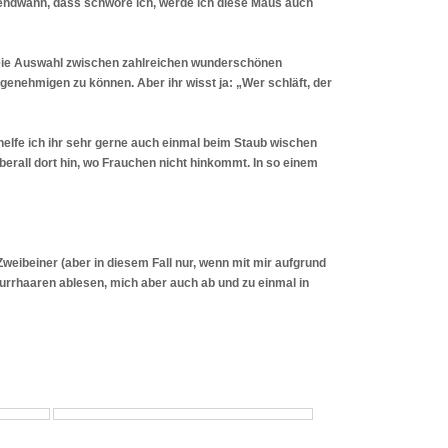
gendwann, dass schwöre ich, werde ich diese Maus auch
freie Auswahl zwischen zahlreichen wunderschönen
nehmigen zu können. Aber ihr wisst ja: „Wer schläft, der
elfe ich ihr sehr gerne auch einmal beim Staub wischen
berall dort hin, wo Frauchen nicht hinkommt. In so einem
weibeiner (aber in diesem Fall nur, wenn mit mir aufgrund
urrhaaren ablesen, mich aber auch ab und zu einmal in