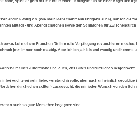
habe, spielt er gern mit mir mit meiner Lieblingsmaus an einer Angel und ir
cken endlich völlig k.o. (wie mein Menschenmann übrigens auch), hab ich die 
ehnten Mittags- und Abendschäfchen sowie den Schläfchen für Zwischendurch ge
 etwas bei meinem Frauchen für ihre tolle Verpflegung revanchieren möchte, h
chrank jetzt immer noch staubig. Aber ich bin ja klein und wendig und komme ü
ir während meines Aufenthaltes bei euch, viel Gutes und Nützliches beigebracht.
ir bei euch zwei sehr liebe, verständnisvolle, aber auch unheimlich geduldige Z
Pferdchen durchgehen sollten) ausgesucht, die mir jeden Wunsch von den Schn
derchen auch so gute Menschen begegnen sind.