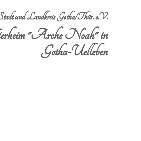
dt und Landkreis Gotha/Thür. e.V.
erheim "Arche Noah" in
Gotha-Uelleben