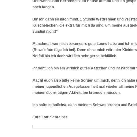
Und wenn dann Herrchen nach Hause kommt und ich gespeist 
noch fangen.
Bin ich dann so nach mind. 1 Stunde Wettrennen und Verste
Kuschelecken, die extra für mich da sind, um meine ausged
sündigt nicht!“
Manchmal, wenn ich besonders gute Laune habe und ich mich
(Beweisfoto füge ich bei). Denn ohne mich wäre der Kleiders
Notfall bin ich doch wirklich sehr gerne behilflich.
Ihr seht, ich bin ein wirklich gutes Kätzchen und ihr habt m
Macht euch also bitte keine Sorgen um mich, denn ich habe m
meiner jugendlichen Ausgelassenheit mal wieder all meine 
meinen übermütigen Aktivitäten bremsen müssen.
Ich hoffe sehnlichst, dass meinem Schwesterchen und Brü
Eure Lotti Schreiber