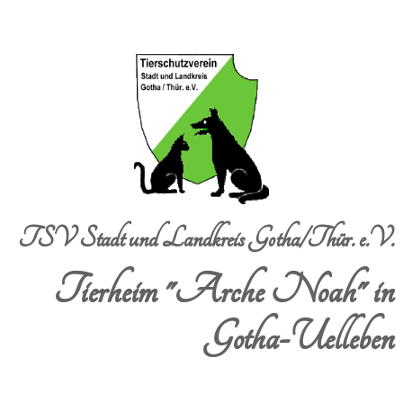
TSV Stadt und Landkreis Gotha/Thür. e.V.
Tierheim "Arche Noah" in
Gotha-Uelleben