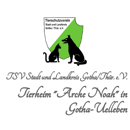
TSV Stadt und Landkreis Gotha/Thür. e.V.
Tierheim "Arche Noah" in
Gotha-Uelleben