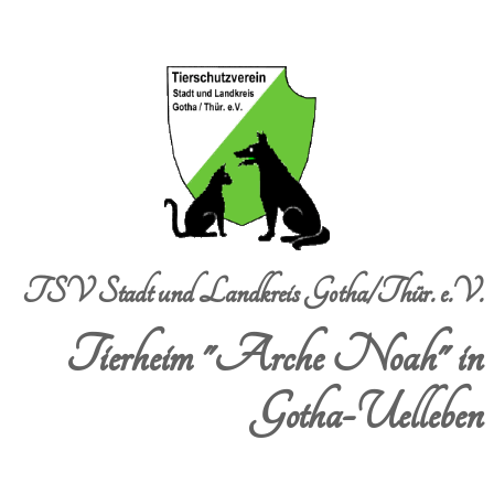
TSV Stadt und Landkreis Gotha/Thür. e.V.
Tierheim "Arche Noah" in
Gotha-Uelleben