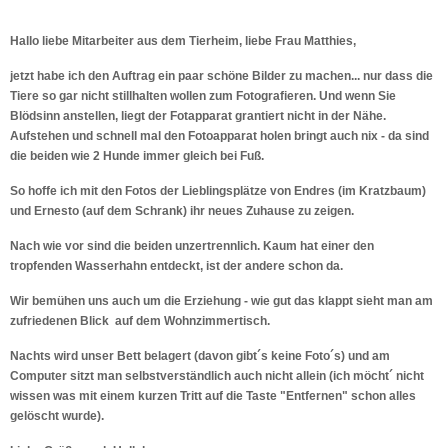
Hallo liebe Mitarbeiter aus dem Tierheim, liebe Frau Matthies,
jetzt habe ich den Auftrag ein paar schöne Bilder zu machen... nur dass die
Tiere so gar nicht stillhalten wollen zum Fotografieren. Und wenn Sie
Blödsinn anstellen, liegt der Fotapparat grantiert nicht in der Nähe.
Aufstehen und schnell mal den Fotoapparat holen bringt auch nix - da sind
die beiden wie 2 Hunde immer gleich bei Fuß.
So hoffe ich mit den Fotos der Lieblingsplätze von Endres (im Kratzbaum)
und Ernesto (auf dem Schrank) ihr neues Zuhause zu zeigen.
Nach wie vor sind die beiden unzertrennlich. Kaum hat einer den
tropfenden Wasserhahn entdeckt, ist der andere schon da.
Wir bemühen uns auch um die Erziehung - wie gut das klappt sieht man am
zufriedenen Blick auf dem Wohnzimmertisch.
Nachts wird unser Bett belagert (davon gibt´s keine Foto´s) und am
Computer sitzt man selbstverständlich auch nicht allein (ich möcht´ nicht
wissen was mit einem kurzen Tritt auf die Taste "Entfernen" schon alles
gelöscht wurde).