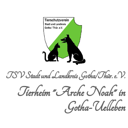
TSV Stadt und Landkreis Gotha/Thür. e.V.
Tierheim "Arche Noah" in
Gotha-Uelleben