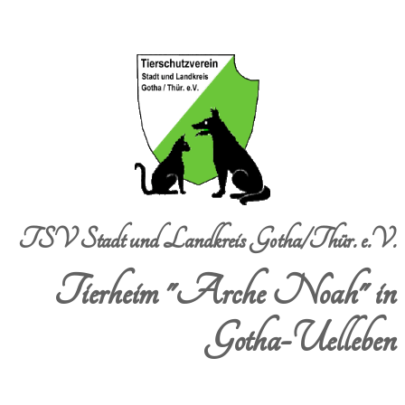
TSV Stadt und Landkreis Gotha/Thür. e.V.
Tierheim "Arche Noah" in
Gotha-Uelleben