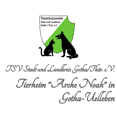
TSV Stadt und Landkreis Gotha/Thür. e.V.
Tierheim "Arche Noah" in
Gotha-Uelleben