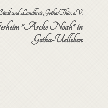
dt und Landkreis Gotha/Thür. e.V.
erheim "Arche Noah" in
Gotha-Uelleben