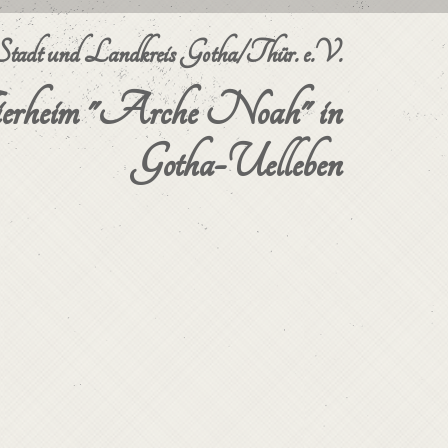
dt und Landkreis Gotha/Thür. e.V.
erheim "Arche Noah" in
Gotha-Uelleben