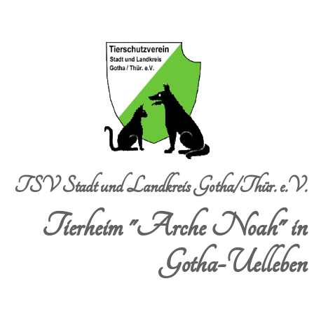
TSV Stadt und Landkreis Gotha/Thür. e.V.
Tierheim "Arche Noah" in
Gotha-Uelleben