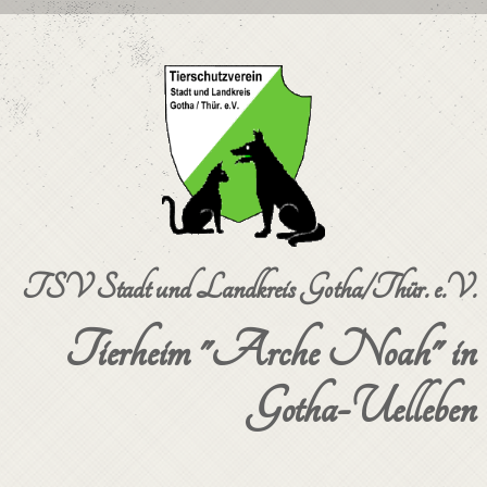
TSV Stadt und Landkreis Gotha/Thür. e.V.
Tierheim "Arche Noah" in
Gotha-Uelleben