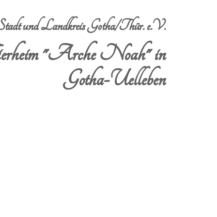
dt und Landkreis Gotha/Thür. e.V.
erheim "Arche Noah" in
Gotha-Uelleben