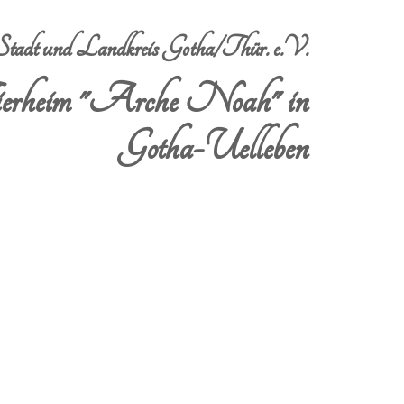
dt und Landkreis Gotha/Thür. e.V.
erheim "Arche Noah" in
Gotha-Uelleben