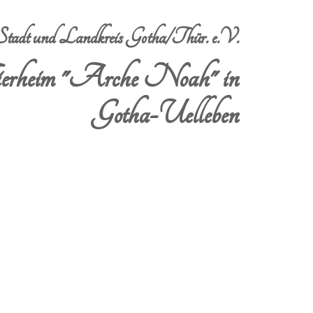
dt und Landkreis Gotha/Thür. e.V.
erheim "Arche Noah" in
Gotha-Uelleben