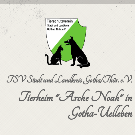
TSV Stadt und Landkreis Gotha/Thür. e.V.
Tierheim "Arche Noah" in
Gotha-Uelleben