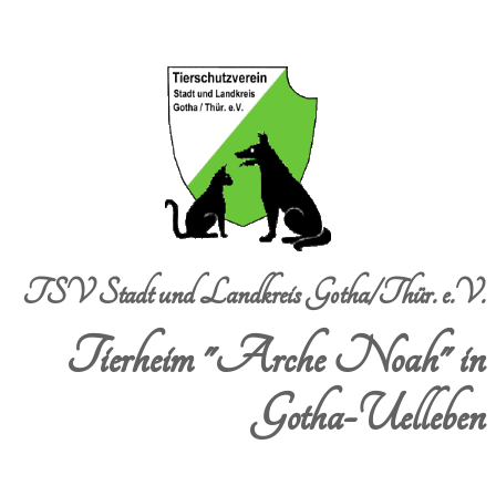
TSV Stadt und Landkreis Gotha/Thür. e.V.
Tierheim "Arche Noah" in
Gotha-Uelleben