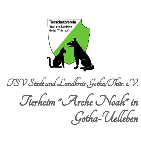
TSV Stadt und Landkreis Gotha/Thür. e.V.
Tierheim "Arche Noah" in
Gotha-Uelleben