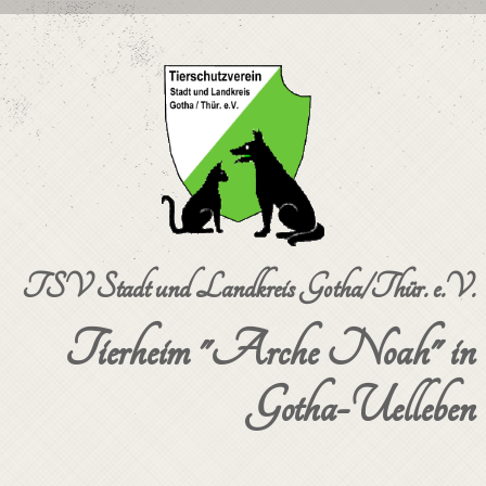
TSV Stadt und Landkreis Gotha/Thür. e.V.
Tierheim "Arche Noah" in
Gotha-Uelleben