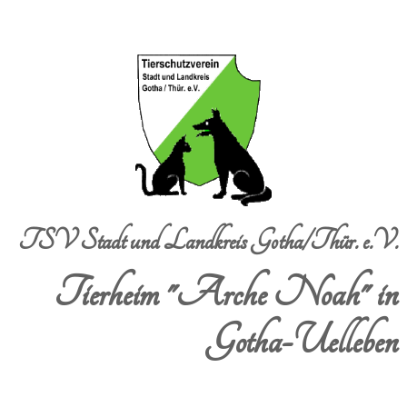
TSV Stadt und Landkreis Gotha/Thür. e.V.
Tierheim "Arche Noah" in
Gotha-Uelleben