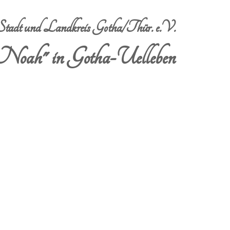
dt und Landkreis Gotha/Thür. e.V.
Noah" in Gotha-Uelleben