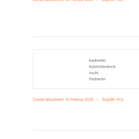
MEHR:JACKO
kastrierter
Kaninchenbock
sucht
Partner/in
Zuletzt aktualisiert: 16 Februar 2026
Zugriffe: 413
MEHR:KANINCHENBOCK