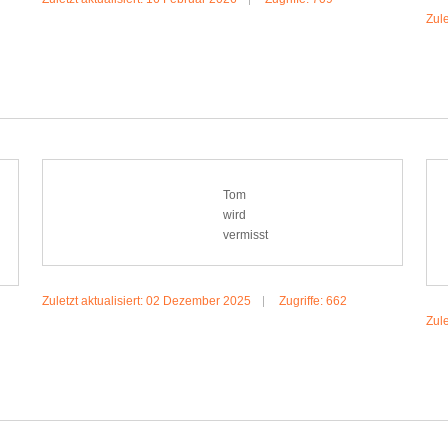
Zule
MEHR:RÜDIGER
Tom
wird
vermisst
Zuletzt aktualisiert: 02 Dezember 2025
Zugriffe: 662
Zule
MEHR:TOM