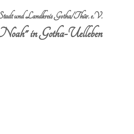
dt und Landkreis Gotha/Thür. e.V.
Noah" in Gotha-Uelleben