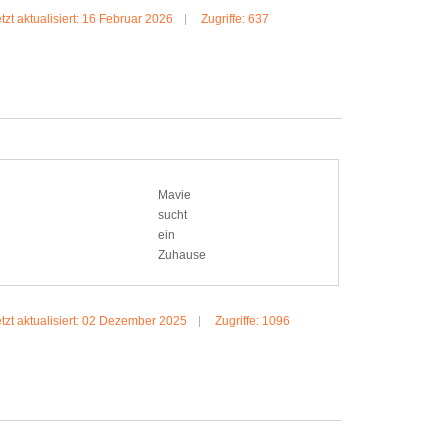
tzt aktualisiert: 16 Februar 2026
Zugriffe: 637
MEHR:RAMBO
Mavie
sucht
ein
Zuhause
tzt aktualisiert: 02 Dezember 2025
Zugriffe: 1096
MEHR:MAVIE