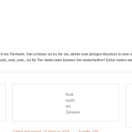
h ins Tierheim. Viel schöner ist es für sie, direkt vom jetzigen Besitzer in ein
..und...und... Ist Ihr Tier dabei oder können Sie weiterhelfen? Dafür haben wir
Rudi
sucht
ein
Zuhause
Zuletzt aktualisiert: 16 Februar 2026
Zugriffe: 709