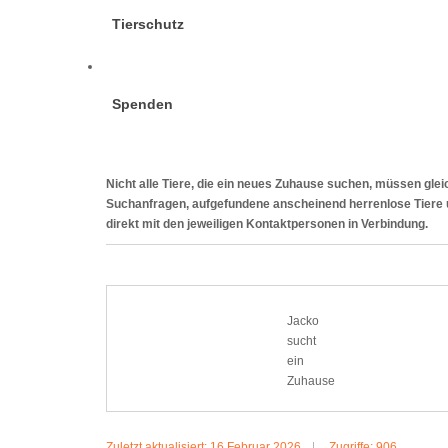
Tierschutz
Spenden
Nicht alle Tiere, die ein neues Zuhause suchen, müssen gleic
Suchanfragen, aufgefundene anscheinend herrenlose Tiere und.
direkt mit den jeweiligen Kontaktpersonen in Verbindung.
Jacko
sucht
ein
Zuhause
Zuletzt aktualisiert: 16 Februar 2026
Zugriffe: 906