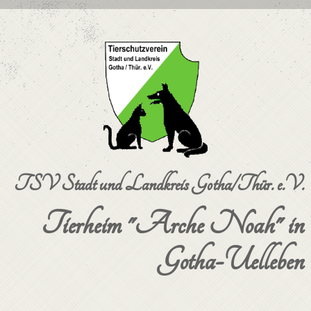
TSV Stadt und Landkreis Gotha/Thür. e.V.
Tierheim "Arche Noah" in
Gotha-Uelleben