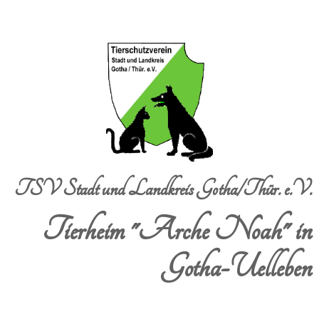
TSV Stadt und Landkreis Gotha/Thür. e.V.
Tierheim "Arche Noah" in
Gotha-Uelleben